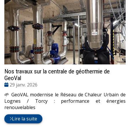
Nos travaux sur la centrale de géothermie de
GeoVal
Date
29 janv. 2026
:
🌱 GeoVAL modernise le Réseau de Chaleur Urbain de
Lognes / Torcy : performance et énergies
renouvelables
Lire la suite