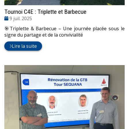
Tournoi C4E : Triplette et Barbecue
Date
9 juil. 2025
:
🎯Triplette & Barbecue – Une journée placée sous le
signe du partage et de la convivialité
Lire la suite