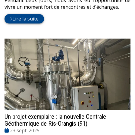
Pendant deux jours, nous avons eu l'opportunité de
vivre un moment fort de rencontres et d'échanges.
Lire la suite
Un projet exemplaire : la nouvelle Centrale
Géothermique de Ris-Orangis (91)
Date
23 sept. 2025