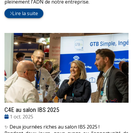
pleinement l'ADN de notre entreprise.
Lire la suite
C4E au salon IBS 2025
Date
1 oct. 2025
:
✨ Deux journées riches au salon IBS 2025 !