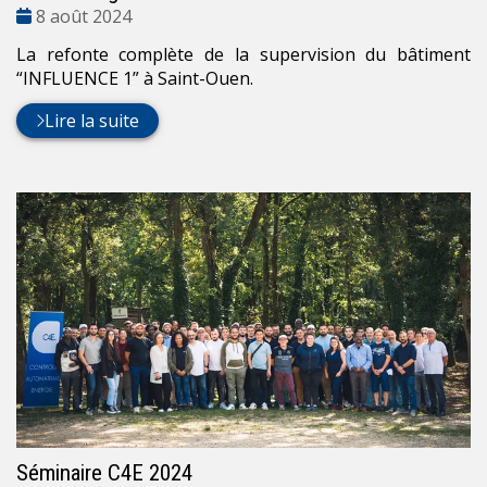
Date
8 août 2024
:
La refonte complète de la supervision du bâtiment
“INFLUENCE 1” à Saint-Ouen.
Lire la suite
Séminaire C4E 2024