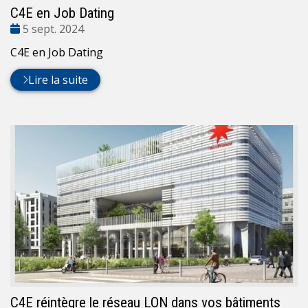
C4E en Job Dating
Date
5 sept. 2024
:
C4E en Job Dating
Lire la suite
C4E réintègre le réseau LON dans vos bâtiments