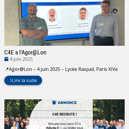
C4E a l'Agor@Lon
Date
4 juin 2025
:
📍Agor@Lon – 4 juin 2025 – Lycée Raspail, Paris XIVe
Lire la suite